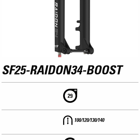
SF25-RAIDON34-BOOST
100/120/130/140