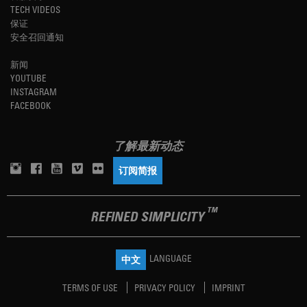
TECH VIDEOS
保证
安全召回通知
新闻
YOUTUBE
INSTAGRAM
FACEBOOK
了解最新动态
订阅简报
TM
REFINED SIMPLICITY
LANGUAGE
中文
TERMS OF USE
PRIVACY POLICY
IMPRINT