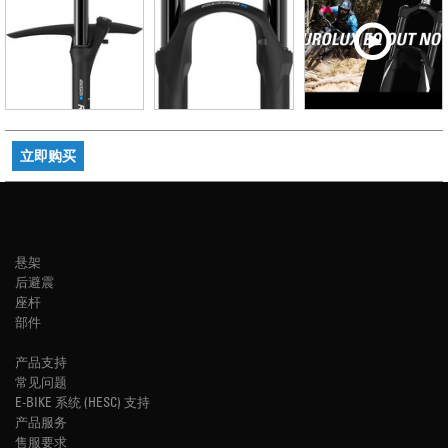
立即购买
悬架
后避震
座杆
部件
产品支持
常见问题
E-BIKE 系统 (HESC) 支持
产品服务
售服要求