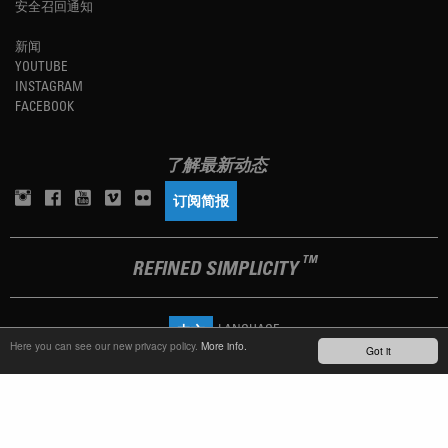
安全召回通知
新闻
YOUTUBE
INSTAGRAM
FACEBOOK
了解最新动态
订阅简报
TM
REFINED SIMPLICITY
LANGUAGE
中文
Here you can see our new privacy policy.
More info.
Got it
TERMS OF USE
PRIVACY POLICY
IMPRINT