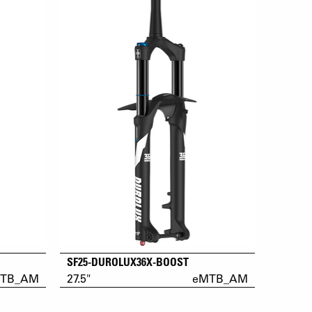
SF25-DUROLUX36X-BOOST
TB_AM
27.5"
eMTB_AM