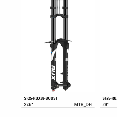
SF25-RUX38-BOOST
SF25-R
27.5"
MTB_DH
29"