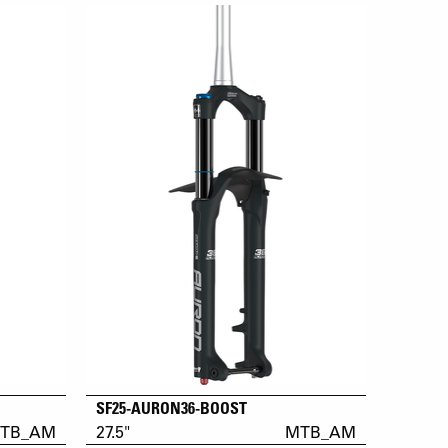
SF25-AURON36-BOOST
TB_AM
27.5"
MTB_AM