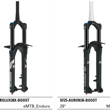
UROLUX38X-BOOST
SF25-AURON36-BOOST
eMTB_Enduro
29"
M