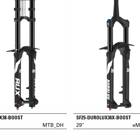
UX38-BOOST
SF25-DUROLUX36X-BOOST
MTB_DH
29"
eM