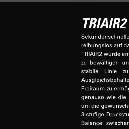
TRIAIR2
Sekundenschnel
reibungslos auf da
TRIAIR2 wurde ent
zu bewältigen un
stabile Linie z
Ausgleichsbehäl
Freiraum zu ermögl
genauso wie die 
um die gewünscht
3-stufige Druckst
Balance zwische