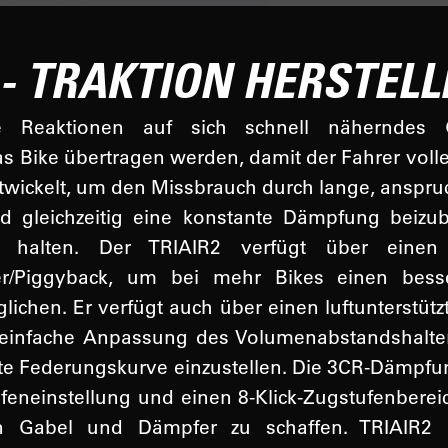
 - TRAKTION HERSTEL
le Reaktionen auf sich schnell näherndes
s Bike übertragen werden, damit der Fahrer volle
wickelt, um den Missbrauch durch lange, anspru
d gleichzeitig eine konstante Dämpfung beizu
u halten. Der TRIAIR2 verfügt über einen
ter/Piggyback, um bei mehr Bikes einen bess
ichen. Er verfügt auch über einen luftunterstütz
einfache Anpassung des Volumenabstandshalte
e Federungskurve einzustellen. Die 3CR-Dämpfun
ufeneinstellung und einen 8-Klick-Zugstufenbereic
n Gabel und Dämpfer zu schaffen. TRIAIR2 