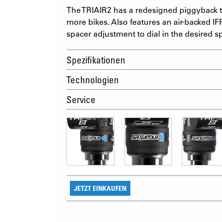
The TRIAIR2 has a redesigned piggyback to
more bikes. Also features an air-backed IFP
spacer adjustment to dial in the desired s
Spezifikationen
Technologien
Service
JETZT EINKAUFEN