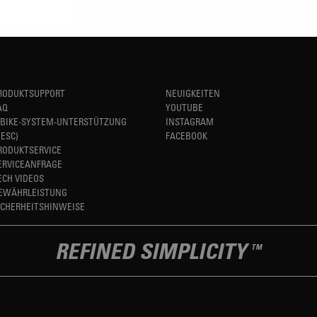
RODUKTSUPPORT
NEUIGKEITEN
AQ
YOUTUBE
-BIKE-SYSTEM-UNTERSTÜTZUNG
INSTAGRAM
HESC)
FACEBOOK
RODUKTSERVICE
ERVICEANFRAGE
ECH VIDEOS
EWÄHRLEISTUNG
ICHERHEITSHINWEISE
REFINED SIMPLICITY
TM