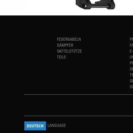
FEDERGABELN
P
DÄMPFER
F
SATTELSTÜTZE
E
TEILE
(
P
S
T
G
S
LANGUAGE
DEUTSCH