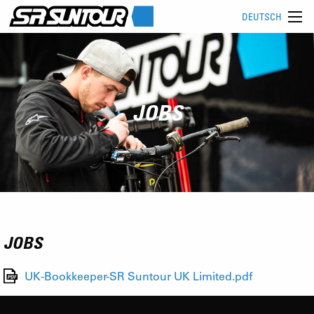
DEUTSCH
JOBS
JOBS
UK-Bookkeeper-SR Suntour UK Limited.pdf