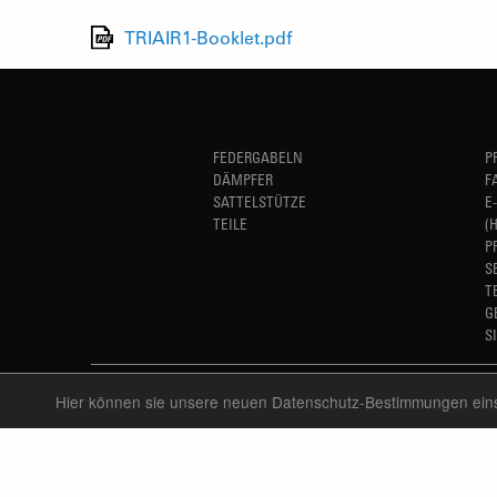
TRIAIR1-Booklet.pdf
FEDERGABELN
P
DÄMPFER
F
SATTELSTÜTZE
E
TEILE
(
P
S
T
G
S
Hier können sie unsere neuen Datenschutz-Bestimmungen ei
LANGUAGE
DEUTSCH