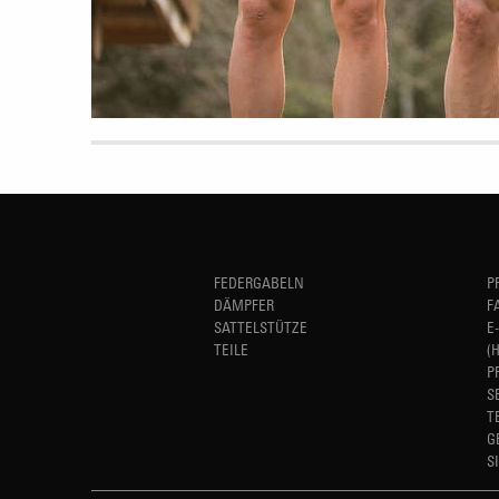
FEDERGABELN
P
DÄMPFER
F
SATTELSTÜTZE
E
TEILE
(
P
S
T
G
S