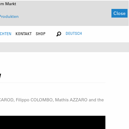
em Markt
Close
Produkten
DEUTSCH
ICHTEN
KONTAKT
SHOP
M
an CAROD, Filippo COLOMBO, Mathis AZZARO and the