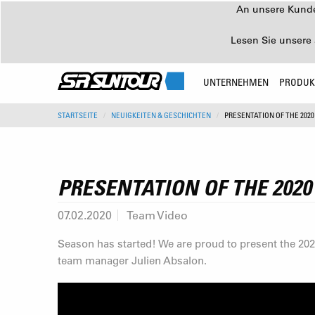
An unsere Kunden
Lesen Sie unsere 
UNTERNEHMEN
PRODUK
STARTSEITE
NEUIGKEITEN & GESCHICHTEN
PRESENTATION OF THE 202
PRESENTATION OF THE 202
07.02.2020
Team Video
Season has started! We are proud to present the 
team manager Julien Absalon.