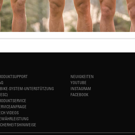
RODUKTSUPPORT
NEUIGKEITEN
AQ
YOUTUBE
-BIKE-SYSTEM-UNTERSTÜTZUNG
INSTAGRAM
HESC)
FACEBOOK
RODUKTSERVICE
ERVICEANFRAGE
ECH VIDEOS
EWÄHRLEISTUNG
ICHERHEITSHINWEISE