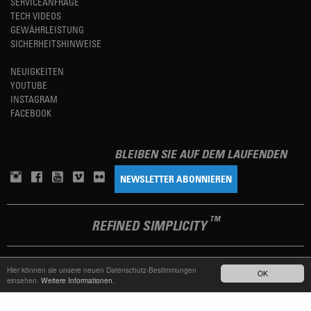
SERVICEANFRAGE
TECH VIDEOS
GEWÄHRLEISTUNG
SICHERHEITSHINWEISE
NEUIGKEITEN
YOUTUBE
INSTAGRAM
FACEBOOK
BLEIBEN SIE AUF DEM LAUFENDEN
NEWSLETTER ABONNIEREN
TM
REFINED SIMPLICITY
LANGUAGE
DEUTSCH
Hier können sie unsere neuen Datenschutz-Bestimmungen
OK
einsehen.
Weitere Informationen.
TERMS OF USE
DATENSCHUTZERKLÄRUNG
IMPRESSUM