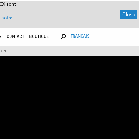
NCX sont
Close
 notre
FRANÇAIS
S
CONTACT
BOUTIQUE
URON