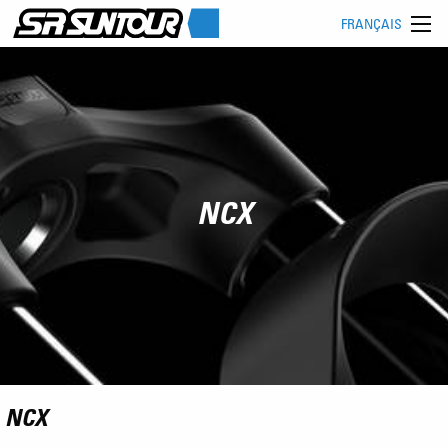
FRANÇAIS
NCX
NCX