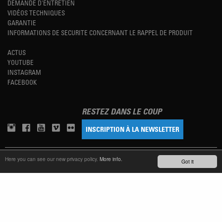
DEMANDE D'ENTRETIEN
VIDÉOS TECHNIQUES
GARANTIE
INFORMATIONS DE SECURITE CONCERNANT LE RAPPEL DE PRODUIT
ACTUS
YOUTUBE
INSTAGRAM
FACEBOOK
RESTEZ DANS LE COUP
INSCRIPTION À LA NEWSLETTER
TM
Here you can see our new privacy policy.
More info.
REFINED SIMPLICITY
Got it
LANGUAGE
FRANÇAIS
TERMS OF USE
PRIVACY POLICY
IMPRINT