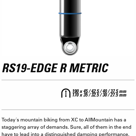
RS19-EDGE R METRIC
190 x 45 / 42.5 / 40 / 37.5 mm
170 x 35 / 32.5 / 30 / 27.5 mm
Today´s mountain biking from XC to AllMountain has a
staggering array of demands. Sure, all of them in the end
have to lead into a distinguished damping performance.