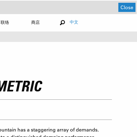
Close
中文
联络
商店
METRIC
ountain has a staggering array of demands.
 into a distinguished damping performance.