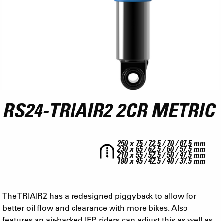
RS24-TRIAIR2 2CR METRIC
250 x 75 / 72.5 / 70 / 67.5 mm
230 x 65 / 62.5 / 60 / 57.5 mm
210 x 55 / 52.5 / 50 / 47.5 mm
190 x 45 / 42.5 / 40 / 37.5 mm
The TRIAIR2 has a redesigned piggyback to allow for
better oil flow and clearance with more bikes. Also
features an air-backed IFP, riders can adjust this as well as