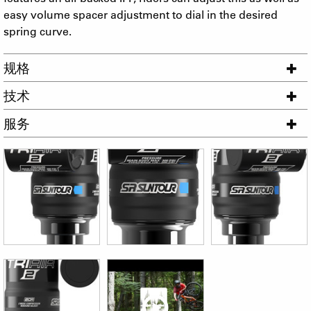
easy volume spacer adjustment to dial in the desired
spring curve.
规格
技术
服务