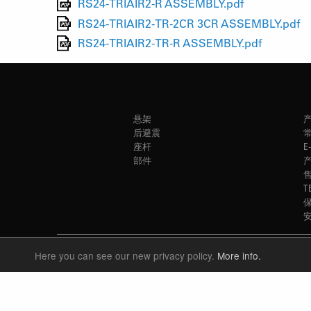
RS24-TRIAIR2-R ASSEMBLY.pdf
RS24-TRIAIR2-TR-2CR 3CR ASSEMBLY.pdf
RS24-TRIAIR2-TR-R ASSEMBLY.pdf
悬架
后避震
座杆
E
部件
T
Here you can see our new privacy policy.
More info.
LANGUAGE
中文