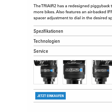
The TRIAIR2 has a redesigned piggyback to
more bikes. Also features an air-backed IFP
spacer adjustment to dial in the desired s
Spezifikationen
Technologien
Service
JETZT EINKAUFEN