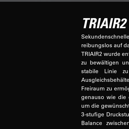
TRIAIR2
Sekundenschnel
reibungslos auf da
TRIAIR2 wurde ent
zu bewältigen un
stabile Linie z
Ausgleichsbehäl
Freiraum zu ermögl
genauso wie die 
um die gewünscht
3-stufige Druckst
Balance zwische