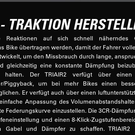
 - TRAKTION HERSTEL
le Reaktionen auf sich schnell näherndes
s Bike übertragen werden, damit der Fahrer volle
wickelt, um den Missbrauch durch lange, anspru
d gleichzeitig eine konstante Dämpfung beizu
u halten. Der TRIAIR2 verfügt über einen
ter/Piggyback, um bei mehr Bikes einen bess
ichen. Er verfügt auch über einen luftunterstütz
einfache Anpassung des Volumenabstandshalte
e Federungskurve einzustellen. Die 3CR-Dämpfun
ufeneinstellung und einen 8-Klick-Zugstufenbereic
n Gabel und Dämpfer zu schaffen. TRIAIR2 