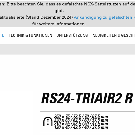
: Bitte beachten Sie, dass es gefälschte NCX-Sattelstützen auf d
gibt.
aktualisierte (Stand Dezember 2024)
Ankündigung zu gefälschten 
für weitere Informationen.
TE
TECHNIK & FUNKTIONEN
UNTERSTÜTZUNG
NEUIGKEITEN & GESCH
RS24-TRIAIR2 R
250 x 75 / 72.5 / 70 / 67.5 mm
230 x 65 / 62.5 / 60 / 57.5 mm
210 x 55 / 52.5 / 50 / 47.5 mm
190 x 45 / 42.5 / 40 / 37.5 mm