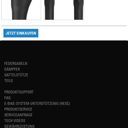
JETZT EINKAUFEN
FEDERGABELN
DÄMPFER
SATTELSTÜTZE
TEILE
PRODUKTSUPPORT
FAQ
E-BIKE-SYSTEM-UNTERSTÜTZUNG (HESC)
PRODUKTSERVICE
SERVICEANFRAGE
TECH VIDEOS
GEWÄHRLEISTUNG