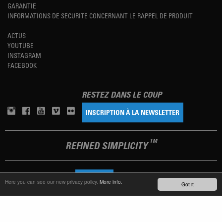
GARANTIE
INFORMATIONS DE SECURITE CONCERNANT LE RAPPEL DE PRODUIT
ACTUS
YOUTUBE
INSTAGRAM
FACEBOOK
RESTEZ DANS LE COUP
INSCRIPTION À LA NEWSLETTER
TM
REFINED SIMPLICITY
LANGUAGE
FRANÇAIS
Here you can see our new privacy policy.
More info.
Got it
TERMS OF USE
PRIVACY POLICY
IMPRINT