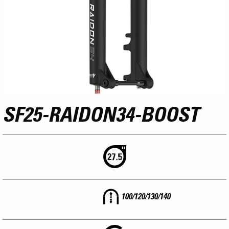
SF25-RAIDON34-BOOST
100/120/130/140