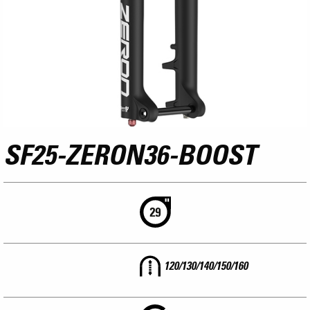
SF25-ZERON36-BOOST
120/130/140/150/160