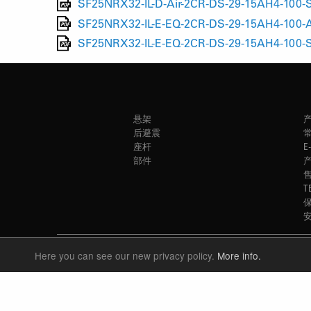
SF25NRX32-IL-D-Air-2CR-DS-29-15AH4-100-S
SF25NRX32-IL-E-EQ-2CR-DS-29-15AH4-100-A
SF25NRX32-IL-E-EQ-2CR-DS-29-15AH4-100-S
悬架
后避震
座杆
E
部件
T
Here you can see our new privacy policy.
More info.
LANGUAGE
中文