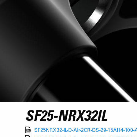
SF25-NRX32IL
SF25NRX32-IL-D-Air-2CR-DS-29-15AH4-100-A