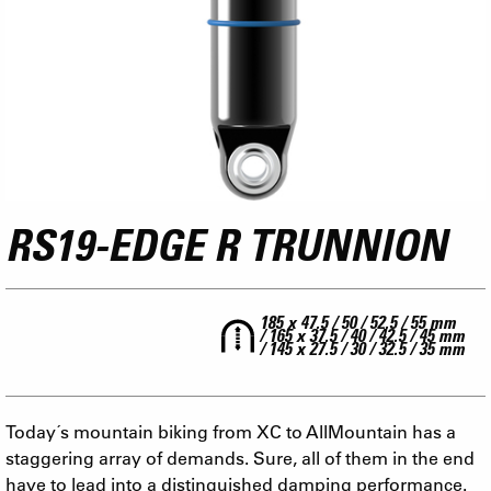
RS19-EDGE R TRUNNION
185 x 47.5 / 50 / 52.5 / 55 mm
/ 165 x 37.5 / 40 / 42.5 / 45 mm
/ 145 x 27.5 / 30 / 32.5 / 35 mm
Today´s mountain biking from XC to AllMountain has a
staggering array of demands. Sure, all of them in the end
have to lead into a distinguished damping performance.