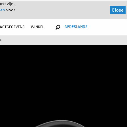
kt zijn.
Close
ten
voor
NEDERLANDS
ACTGEGEVENS
WINKEL
4