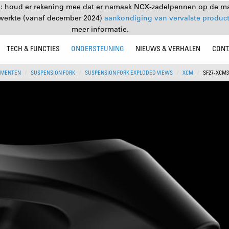
: houd er rekening mee dat er namaak NCX-zadelpennen op de mar
ewerkte (vanaf december 2024)
aankondiging van vervalste produc
meer informatie.
TECH & FUNCTIES
ONDERSTEUNING
NIEUWS & VERHALEN
CONT
UMENTEN
SUSPENSION FORK
SUSPENSION FORK EXPLODED VIEWS
XCM
SF27-XCM3