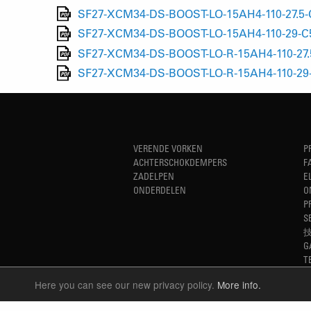
SF27-XCM34-DS-BOOST-LO-15AH4-110-27.5-C
SF27-XCM34-DS-BOOST-LO-15AH4-110-29-C58
SF27-XCM34-DS-BOOST-LO-R-15AH4-110-27.5-
SF27-XCM34-DS-BOOST-LO-R-15AH4-110-29-C
VERENDE VORKEN
P
ACHTERSCHOKDEMPERS
F
ZADELPEN
E
ONDERDELEN
O
P
S
G
T
Here you can see our new privacy policy.
More info.