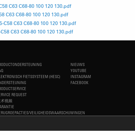
58 C63 C68-80 100 120 130.pdf
 C63 C68-80 100 120 130.pdf
C58 C63 C68-80 100 120 130.pdf
58 C63 C68-80 100 120 130.pdf
RODUCTONDERSTEUNING
NIEUWS
AQ
YOUTUBE
LEKTRONISCH FIETSSYSTEEM (HESC)
INSTAGRAM
NDERSTEUNING
FACEBOOK
RODUCTSERVICE
ERVICE REQUEST
技术视频
ARANTIE
ERUGROEPACTIES/VEILIGHEIDSWAARSCHUWINGEN
REFINED SIMPLICITY
TM