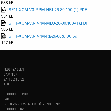
588 kB
SF11-XCM-V3-P-PM-HRL-26-80,100-(1).PDF
554 kB
SF11-XCM-V3-P-PM-MLO-26-80,100-(1).PDF
585 kB
SF11-XCM-V3-P-PM-RL-26-80&100.pdf
127 kB
FEDERGABELN
DÄMPFER
SATTELSTÜTZE
TEILE
PRODUKTSUPPORT
FAQ
E-BIKE-SYSTEM-UNTERSTÜTZUNG (HESC)
PRODUKTSERVICE