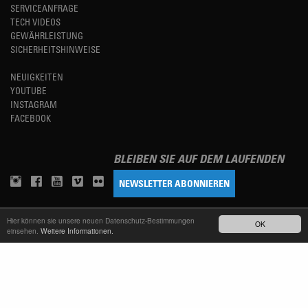
SERVICEANFRAGE
TECH VIDEOS
GEWÄHRLEISTUNG
SICHERHEITSHINWEISE
NEUIGKEITEN
YOUTUBE
INSTAGRAM
FACEBOOK
BLEIBEN SIE AUF DEM LAUFENDEN
NEWSLETTER ABONNIEREN
Hier können sie unsere neuen Datenschutz-Bestimmungen
TM
OK
REFINED SIMPLICITY
einsehen.
Weitere Informationen.
LANGUAGE
DEUTSCH
TERMS OF USE
DATENSCHUTZERKLÄRUNG
IMPRESSUM