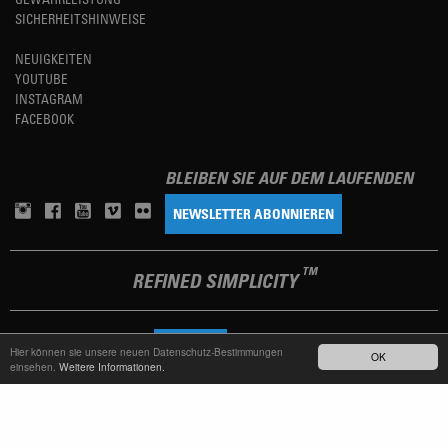
SICHERHEITSHINWEISE
NEUIGKEITEN
YOUTUBE
INSTAGRAM
FACEBOOK
BLEIBEN SIE AUF DEM LAUFENDEN
NEWSLETTER ABONNIEREN
TM
REFINED SIMPLICITY
LANGUAGE
DEUTSCH
Hier können sie unsere neuen Datenschutz-Bestimmungen
OK
einsehen.
Weitere Informationen.
TERMS OF USE
DATENSCHUTZERKLÄRUNG
IMPRESSUM