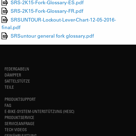
SRS-2K15-Fork-Glossary-ES.pdf
SRS-2K15-Fork-Glossary-FR.pdf
SRSUNTOUR-Lockout-Lever-Chart-12-05-2016-
final.pdf
SRSuntour general fork glossary.pdf
FEDERGABELN
DÄMPFER
SATTELSTÜTZE
TEILE
PRODUKTSUPPORT
FAQ
E-BIKE-SYSTEM-UNTERSTÜTZUNG (HESC)
PRODUKTSERVICE
SERVICEANFRAGE
TECH VIDEOS
GEWÄHRLEISTUNG