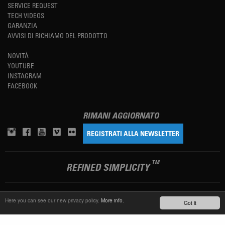
SERVICE REQUEST
TECH VIDEOS
GARANZIA
AVVISI DI RICHIAMO DEL PRODOTTO
NOVITÀ
YOUTUBE
INSTAGRAM
FACEBOOK
RIMANI AGGIORNATO
REGISTRATI ALLA NEWSLETTER
TM
REFINED SIMPLICITY
LANGUAGE
ITALIANO
Here you can see our new privacy policy.
More info.
Got it
TERMS OF USE
PRIVACY POLICY
IMPRINT