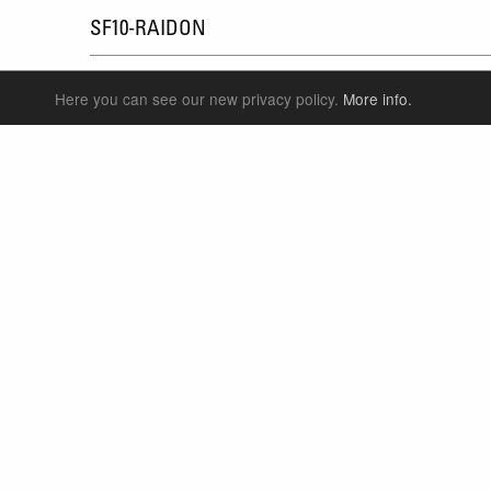
SF10-RAIDON
SF8-RAIDON
Here you can see our new privacy policy.
More info.
サスペンションフォーク
リアショック
シートポスト
E
パーツ