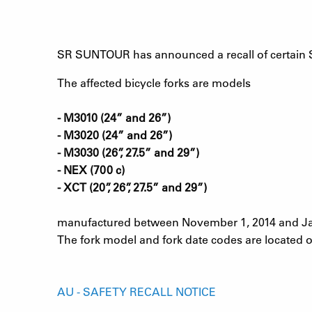
SR SUNTOUR has announced a recall of certain 
The affected bicycle forks are models
- M3010 (24” and 26”)
- M3020 (24” and 26”)
- M3030 (26”, 27.5” and 29”)
- NEX (700 c)
- XCT (20”, 26”, 27.5” and 29”)
manufactured between November 1, 2014 and Jan
The fork model and fork date codes are located o
AU - SAFETY RECALL NOTICE