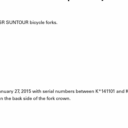
SR SUNTOUR bicycle forks.
uary 27, 2015 with serial numbers between K*141101 and 
n the back side of the fork crown.