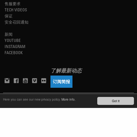
售服要求
TECH VIDEOS
保证
安全召回通知
新闻
YOUTUBE
INSTAGRAM
FACEBOOK
了解最新动态
订阅简报
TM
Here you can see our new privacy policy.
More info.
REFINED SIMPLICITY
Got it
LANGUAGE
中文
TERMS OF USE
PRIVACY POLICY
IMPRINT