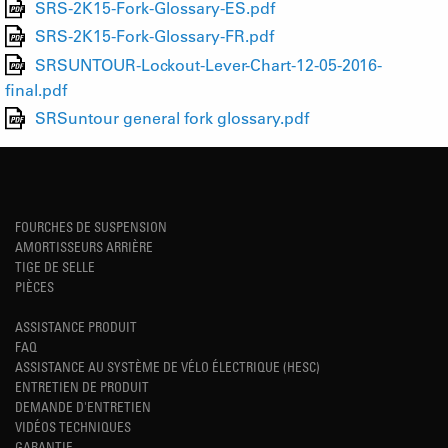
SRS-2K15-Fork-Glossary-ES.pdf
SRS-2K15-Fork-Glossary-FR.pdf
SRSUNTOUR-Lockout-Lever-Chart-12-05-2016-
final.pdf
SRSuntour general fork glossary.pdf
FOURCHES DE SUSPENSION
AMORTISSEURS ARRIÈRE
TIGE DE SELLE
PIÈCES
ASSISTANCE PRODUIT
FAQ
ASSISTANCE AU SYSTÈME DE VÉLO ÉLECTRIQUE (HESC)
ENTRETIEN DE PRODUIT
DEMANDE D'ENTRETIEN
VIDÉOS TECHNIQUES
GARANTIE