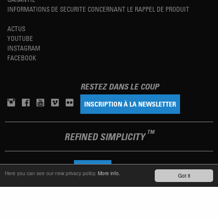
INFORMATIONS DE SECURITE CONCERNANT LE RAPPEL DE PRODUIT
ACTUS
YOUTUBE
INSTAGRAM
FACEBOOK
RESTEZ DANS LE COUP
INSCRIPTION À LA NEWSLETTER
TM
REFINED SIMPLICITY
LANGUAGE
FRANÇAIS
Here you can see our new privacy policy.
More info.
Got it
TERMS OF USE
PRIVACY POLICY
IMPRINT