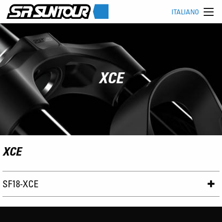
ITALIANO
XCE
XCE
SF18-XCE