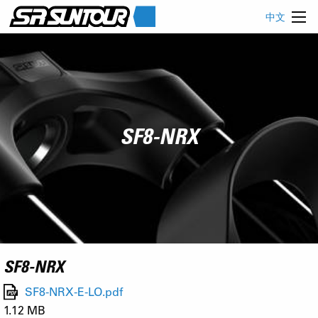
中文
SF8-NRX
SF8-NRX
SF8-NRX-E-LO.pdf
1.12 MB