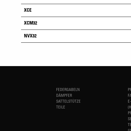
XCE
XCM32
NVX32
FEDERGABELN
P
DÄMPFER
F
SATTELSTÜTZE
E
TEILE
(
P
S
T
G