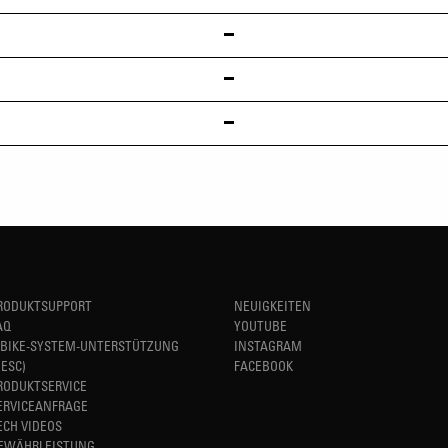
RODUKTSUPPORT
NEUIGKEITEN
AQ
YOUTUBE
-BIKE-SYSTEM-UNTERSTÜTZUNG
INSTAGRAM
HESC)
FACEBOOK
RODUKTSERVICE
ERVICEANFRAGE
ECH VIDEOS
EWÄHRLEISTUNG