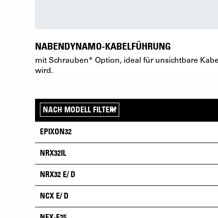
NABENDYNAMO-KABELFÜHRUNG
mit Schrauben* Option, ideal für unsichtbare K
wird.
EPIXON32
NRX32IL
NRX32 E/ D
NCX E/ D
NEX-E25