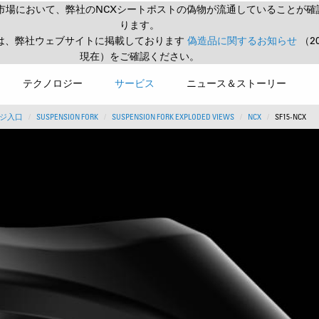
市場において、弊社のNCXシートポストの偽物が流通していることが確
ります。
は、弊社ウェブサイトに掲載しております
偽造品に関するお知らせ
（2
現在）をご確認ください。
テクノロジー
サービス
ニュース＆ストーリー
ジ入口
SUSPENSION FORK
SUSPENSION FORK EXPLODED VIEWS
NCX
SF15-NCX