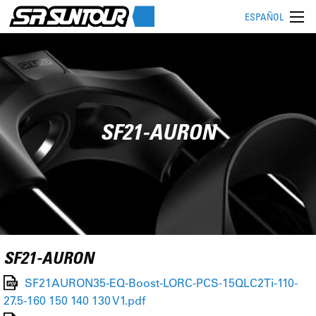
ESPAÑOL
SF21-AURON
SF21-AURON
SF21AURON35-EQ-Boost-LORC-PCS-15QLC2Ti-110-
27.5-160 150 140 130 V1.pdf