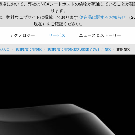
市場において、弊社のNCXシートポストの偽物が流通していることが確
ります。
は、弊社ウェブサイトに掲載しております
偽造品に関するお知らせ
（2
現在）をご確認ください。
テクノロジー
サービス
ニュース＆ストーリー
ジ入口
SUSPENSION FORK
SUSPENSION FORK EXPLODED VIEWS
NCX
SF10-NCX