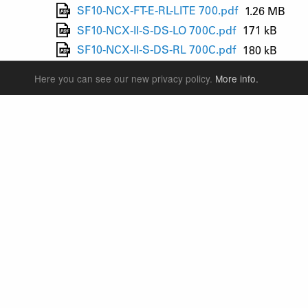
SF10-NCX-FT-E-RL-LITE 700.pdf
1.26 MB
SF10-NCX-II-S-DS-LO 700C.pdf
171 kB
SF10-NCX-II-S-DS-RL 700C.pdf
180 kB
SF10-NCX FT-D-LO-LITE 700-63.pdf
389 kB
Here you can see our new privacy policy.
More info.
SF10-NCX FT-D-RL-LITE 700-50.pdf
1.14 MB
サスペンションフォーク
リアショック
シートポスト
E
パーツ