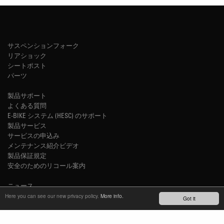
サスペンションフォーク
リアショック
シートポスト
パーツ
製品サポート
よくある質問
E-BIKE システム (HESC) のサポート
製品サービス
サービスの申込み
メンテナンス紹介ビデオ
製品保証規定
安全のためのリコール案内
ニュース
YOUTUBE
Here you can see our new privacy policy.
More info.
Got it
INSTAGRAM
FACEBOOK